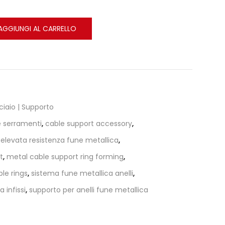
AGGIUNGI AL CARRELLO
ciaio | Supporto
 e serramenti
,
cable support accessory
,
,
elevata resistenza fune metallica
,
t
,
metal cable support ring forming
,
le rings
,
sistema fune metallica anelli
,
 infissi
,
supporto per anelli fune metallica