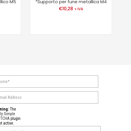
lico M5
*Supporto per fune metallica M4
*F
€
10,28
+ IVA
ning:
The
ly Simple
PTCHA
plugin
ot active.