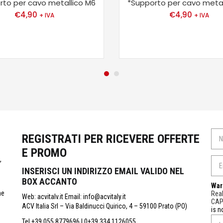
rto per cavo metallico M6
*Supporto per cavo metal
€
4,90
€
4,90
+ IVA
+ IVA
REGISTRATI PER RICEVERE OFFERTE
E PROMO
,
INSERISCI UN INDIRIZZO EMAIL VALIDO NEL
BOX ACCANTO
War
ne
Real
Web: acvitalv.it Email: info@acvitaly.it
CA
ACV Italia Srl – Via Baldinucci Quirico, 4 – 59100 Prato (PO)
is n
Tel.+39 055 8779696 | 0+39 334 1126055