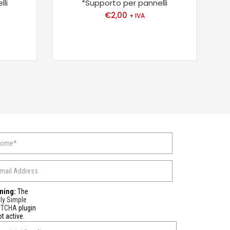
li
*Supporto per pannelli
€
2,00
+ IVA
ning:
The
ly Simple
PTCHA
plugin
ot active.