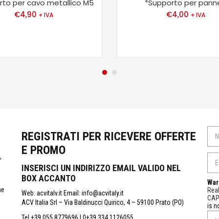
rto per cavo metallico M5
*Supporto per pannel
€
4,90
€
4,00
+ IVA
+ IVA
REGISTRATI PER RICEVERE OFFERTE
E PROMO
,
INSERISCI UN INDIRIZZO EMAIL VALIDO NEL
BOX ACCANTO
War
ne
Real
Web: acvitalv.it Email: info@acvitaly.it
CA
ACV Italia Srl – Via Baldinucci Quirico, 4 – 59100 Prato (PO)
is n
Tel.+39 055 8779696 | 0+39 334 1126055