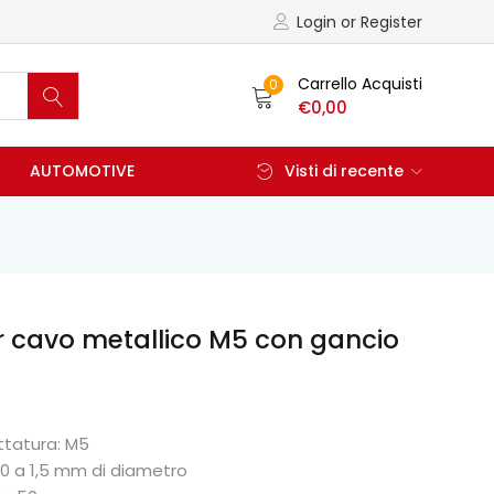
Login or Register
Carrello Acquisti
0
€
0,00
AUTOMOTIVE
Visti di recente
r cavo metallico M5 con gancio
ettatura: M5
1,0 a 1,5 mm di diametro