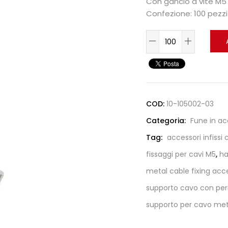
Con gancio a vite M
Confezione: 100 pezzi
COD:
10-105002-03
Categoria:
Fune in ac
Tag:
accessori infissi
fissaggi per cavi M5
,
ha
metal cable fixing acc
supporto cavo con pern
supporto per cavo met