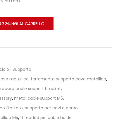
5 × 50 mm
AGGIUNGI AL CARRELLO
ciaio | Supporto
 cavo metallico
,
ferramenta supporto cavo metallico
,
rdware cable support bracket
,
essory
,
metal cable support M5
,
o filettato
,
supporto per cavi e perno
,
allico M5
,
threaded pin cable holder