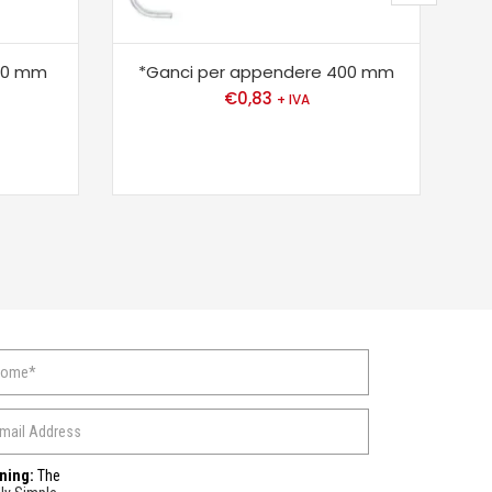
 60 mm
*Ganci per appendere 400 mm
*G
€
0,83
+ IVA
ning:
The