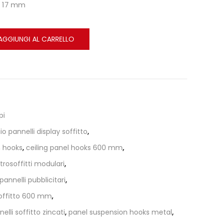
: 17 mm
AGGIUNGI AL CARRELLO
pi
o pannelli display soffitto
,
m hooks
,
ceiling panel hooks 600 mm
,
trosoffitti modulari
,
pannelli pubblicitari
,
soffitto 600 mm
,
lli soffitto zincati
,
panel suspension hooks metal
,