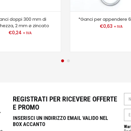
anci doppi 300 mm di
*Ganci per appendere
ghezza, 2 mm ø zincato
€
0,63
+ IVA
€
0,24
+ IVA
REGISTRATI PER RICEVERE OFFERTE
E PROMO
,
INSERISCI UN INDIRIZZO EMAIL VALIDO NEL
BOX ACCANTO
War