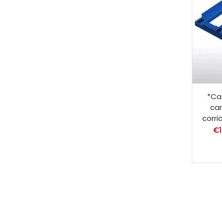
*Ca
car
corri
€