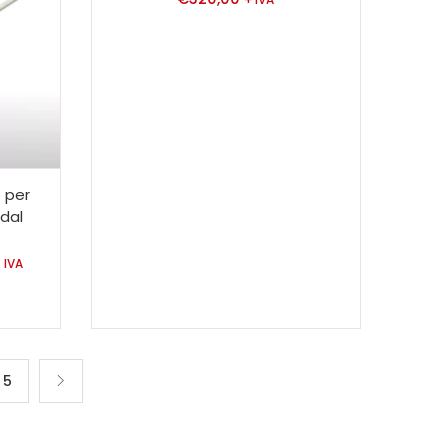
+ IVA
 per
 dal
 IVA
5