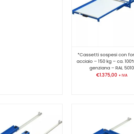
*Cassetti sospesi con fo
acciaio – 150 kg – ca. 100
genziana – RAL 501
€
1.375,00
+ IVA