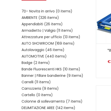
7D- Novita in arrivo
(0 items)
AMBIENTE
(326 items)
Appendiabiti
(26 items)
Armadietto | Valigia
(11 items)
Attrezzature per ufficio
(13 items)
AUTO SHOWROOM
(169 items)
Autolavaggio
(46 items)
*B
AUTOMOTIVE
(440 items)
€
Badge
(2 items)
Bande Fluorescenti HKS
(10 items)
Banner | Fillare bandierine
(9 items)
Carrelli
(11 items)
Carrozzeria
(9 items)
Cartello
(0 items)
Colonne di sollevamento
(7 items)
DELIMITAZIONE AREE
(142 items)