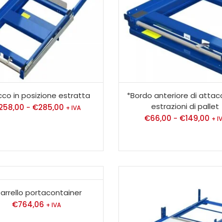
cco in posizione estratta
*Bordo anteriore di attac
estrazioni di pallet
258,00
€
285,00
-
+ IVA
€
66,00
€
149,00
-
+ I
arrello portacontainer
€
764,06
+ IVA