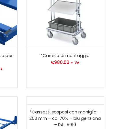
co per
*Carrello di montaggio
€
980,00
+ IVA
VA
*Cassetti sospesi con maniglia –
250 mm – ca. 70% – blu genziana
– RAL 5010