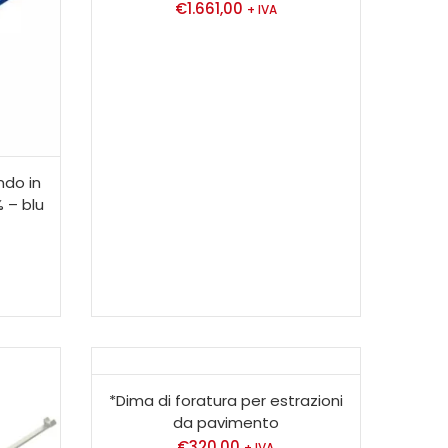
€
1.661,00
+ IVA
ndo in
% – blu
0
*Dima di foratura per estrazioni
da pavimento
€
320,00