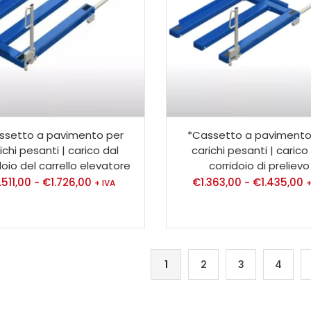
ssetto a pavimento per
*Cassetto a pavimento
ichi pesanti | carico dal
carichi pesanti | carico
doio del carrello elevatore
corridoio di prelievo
1.511,00
€
1.726,00
€
1.363,00
€
1.435,00
-
-
+ IVA
+
1
2
3
4