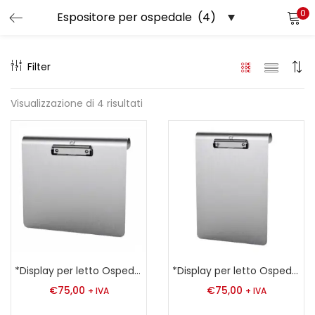
0
LOGIN
REGISTER
Filter
Enter your username and password to login.
Visualizzazione di 4 risultati
Remember me
Login
Lost password?
*Display per letto Ospedaliero in Alluminio A4
*Display per letto Ospedaliero in Alluminio A4 Verticale
€
75,00
€
75,00
+ IVA
+ IVA