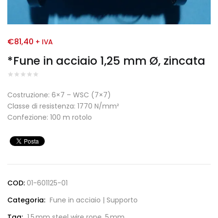
€
81,40
+ IVA
*Fune in acciaio 1,25 mm Ø, zincata
Costruzione: 6×7 – WSC (7×7)
Classe di resistenza: 1770 N/mm²
Confezione: 100 m rotolo
COD:
01-601125-01
Categoria:
Fune in acciaio | Supporto
Tag:
1.5 mm steel wire rope
,
5 mm
,