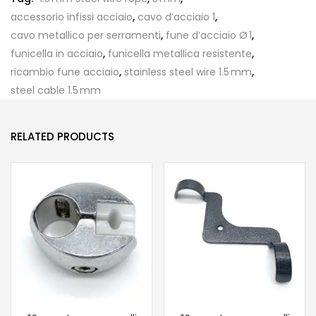
accessorio infissi acciaio
,
cavo d’acciaio 1
,
cavo metallico per serramenti
,
fune d’acciaio Ø 1
,
funicella in acciaio
,
funicella metallica resistente
,
ricambio fune acciaio
,
stainless steel wire 1.5 mm
,
steel cable 1.5 mm
RELATED PRODUCTS