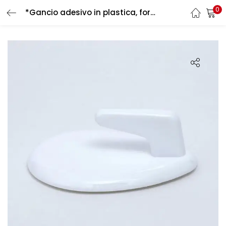
0
*Gancio adesivo in plastica, forma ovale 54 mm x 42 mm di larghezza, bianco – autoadesivo
LOGIN
REGISTER
Enter your username and password to login.
Remember me
Login
Lost password?