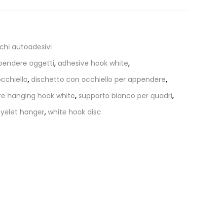
schi autoadesivi
pendere oggetti
,
adhesive hook white
,
cchiello
,
dischetto con occhiello per appendere
,
re hanging hook white
,
supporto bianco per quadri
,
eyelet hanger
,
white hook disc