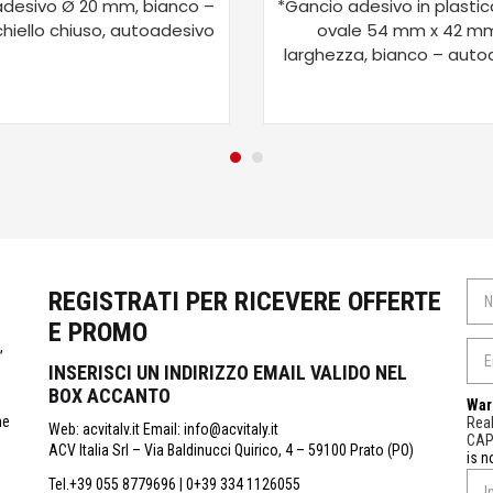
adesivo Ø 20 mm, bianco –
*Gancio adesivo in plastic
hiello chiuso, autoadesivo
ovale 54 mm x 42 mm
larghezza, bianco – auto
REGISTRATI PER RICEVERE OFFERTE
E PROMO
,
INSERISCI UN INDIRIZZO EMAIL VALIDO NEL
BOX ACCANTO
War
ne
Real
Web: acvitalv.it Email: info@acvitaly.it
CA
ACV Italia Srl – Via Baldinucci Quirico, 4 – 59100 Prato (PO)
is n
Tel.+39 055 8779696 | 0+39 334 1126055