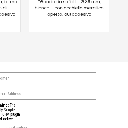
a, forma
*Gancio da soffitto Ø 39 mm,
*G
 di
bianco – con occhiello metallico
Ø
adesivo
aperto, autoadesivo
ning:
The
ly Simple
PTCHA
plugin
ot active.