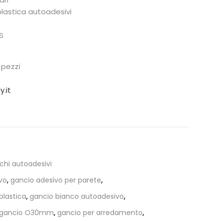
plastica autoadesivi
S
 pezzi
o
y.it
schi autoadesivi
vo
,
gancio adesivo per parete
,
plastica
,
gancio bianco autoadesivo
,
gancio O30mm
,
gancio per arredamento
,