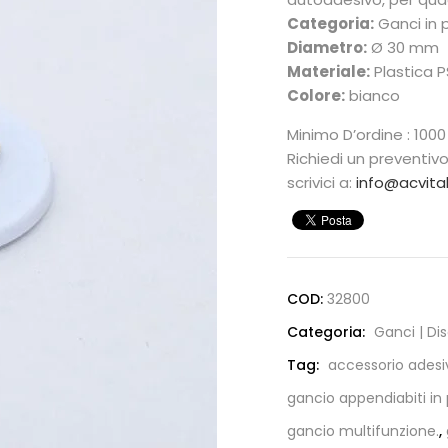
Categoria:
Ganci in 
Diametro:
Ø 30 mm
Materiale:
Plastica P
Colore:
bianco
Minimo D’ordine : 1000
Richiedi un preventiv
scrivici a:
info@acvital
COD:
32800
Categoria:
Ganci | Di
Tag:
accessorio adesi
gancio appendiabiti in 
gancio multifunzione.
,