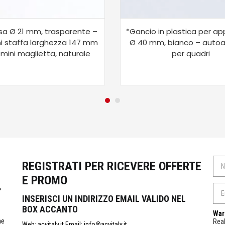
a Ø 21 mm, trasparente –
*Gancio in plastica per a
i staffa larghezza 147 mm
Ø 40 mm, bianco – autoa
 mini maglietta, naturale
per quadri
REGISTRATI PER RICEVERE OFFERTE
E PROMO
,
INSERISCI UN INDIRIZZO EMAIL VALIDO NEL
BOX ACCANTO
War
ne
Real
Web: acvitalv.it Email: info@acvitaly.it