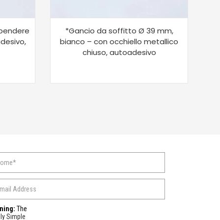
ppendere
*Gancio da soffitto Ø 39 mm,
*
desivo,
bianco – con occhiello metallico
chiuso, autoadesivo
ning:
The
ly Simple