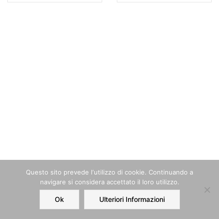
Questo sito prevede l‘utilizzo di cookie. Continuando a
navigare si considera accettato il loro utilizzo.
Ok
Ulteriori Informazioni
Home
Order
Account