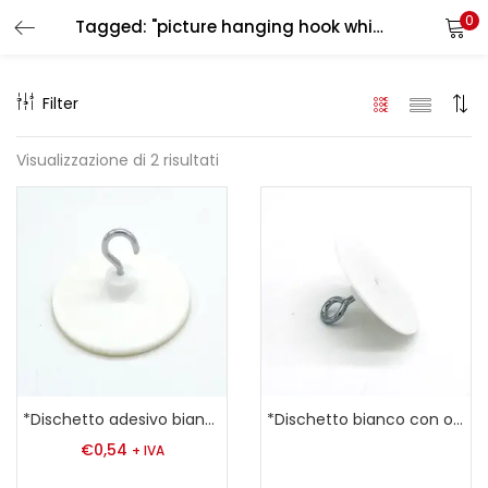
0
Tagged: "picture hanging hook white"
LOGIN
REGISTER
Filter
Enter your username and password to login.
Visualizzazione di 2 risultati
Remember me
Login
Lost password?
*Dischetto adesivo bianco con gancio
*Dischetto bianco con occhiello
€
0,54
+ IVA