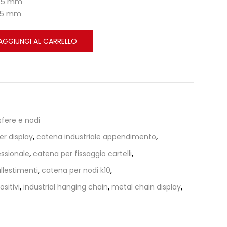
5,5 mm
4,5 mm
AGGIUNGI AL CARRELLO
fere e nodi
er display
,
catena industriale appendimento
,
ssionale
,
catena per fissaggio cartelli
,
llestimenti
,
catena per nodi k10
,
sitivi
,
industrial hanging chain
,
metal chain display
,