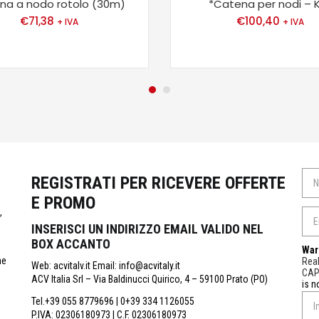
na a nodo rotolo (30m)
*Catena per nodi – 
€
71,38
€
100,40
+ IVA
+ IVA
REGISTRATI PER RICEVERE OFFERTE
E PROMO
,
INSERISCI UN INDIRIZZO EMAIL VALIDO NEL
BOX ACCANTO
War
ne
Real
Web: acvitalv.it Email: info@acvitaly.it
CA
ACV Italia Srl – Via Baldinucci Quirico, 4 – 59100 Prato (PO)
is n
Tel.+39 055 8779696 | 0+39 334 1126055
P.IVA: 02306180973 | C.F. 02306180973