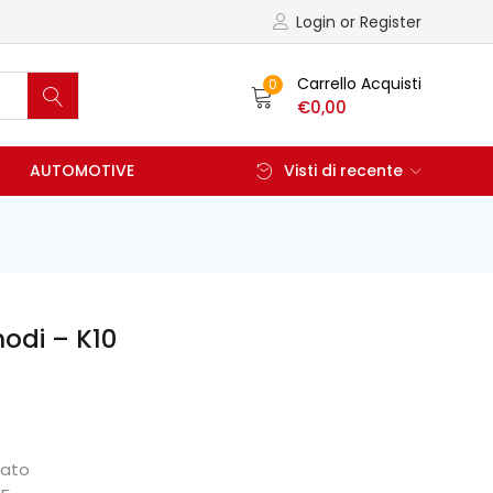
Login or Register
Carrello Acquisti
0
€
0,00
AUTOMOTIVE
Visti di recente
odi – K10
cato