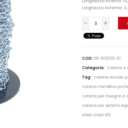
Lunghezza interna: 1
Larghezza esterna: 
COD:
06-103000-01
Categoria:
Catena a s
Tag:
catena acciaio p
catena metallica profe
catena per insegne e a
catena per sistemi espo
steel chain k10