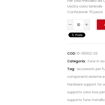
Per cavi metallici da 
Uscita cavo laterale
Confezione: 10 pezzi
COD:
10-110002-03
Categoria:
Fune in ac
Tag:
accessorio per f
componenti sistema es
hardware support for w
supporto cavo inox per
supporto fune metallic