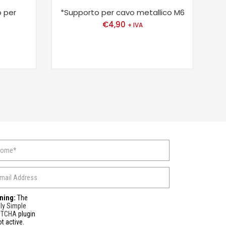
o per
*Supporto per cavo metallico M6
€
4,90
+ IVA
ning:
The
ly Simple
PTCHA
plugin
ot active.