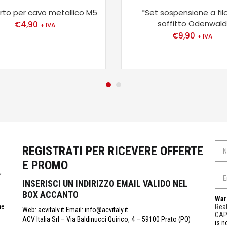
rto per cavo metallico M5
*Set sospensione a fil
soffitto Odenwald
€
4,90
+ IVA
€
9,90
+ IVA
REGISTRATI PER RICEVERE OFFERTE
E PROMO
,
INSERISCI UN INDIRIZZO EMAIL VALIDO NEL
BOX ACCANTO
War
ne
Real
Web: acvitalv.it Email: info@acvitaly.it
CA
ACV Italia Srl – Via Baldinucci Quirico, 4 – 59100 Prato (PO)
is n