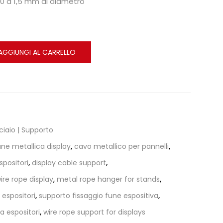
1,0 a 1,5 mm di diametro
AGGIUNGI AL CARRELLO
ciaio | Supporto
une metallica display
,
cavo metallico per pannelli
,
positori
,
display cable support
,
ire rope display
,
metal rope hanger for stands
,
 espositori
,
supporto fissaggio fune espositiva
,
a espositori
,
wire rope support for displays