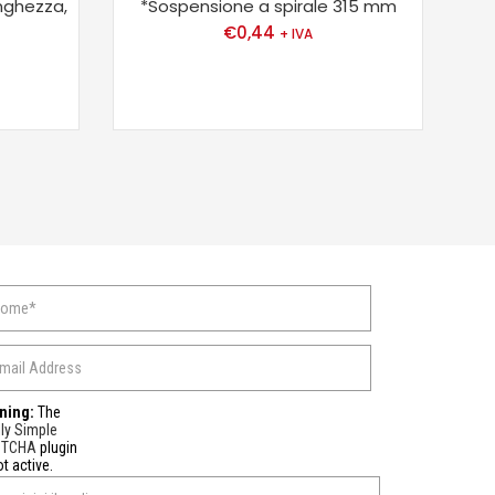
nghezza,
*Sospensione a spirale 315 mm
*
€
0,44
+ IVA
ning:
The
ly Simple
PTCHA
plugin
ot active.