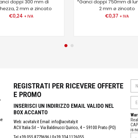
anci doppi 300 mm di
*Ganci doppi 750mm di lu
ghezza, 2 mm ø zincato
2 mm ø zincato
€
0,24
€
0,37
+ IVA
+ IVA
REGISTRATI PER RICEVERE OFFERTE
E PROMO
,
INSERISCI UN INDIRIZZO EMAIL VALIDO NEL
BOX ACCANTO
War
ne
Real
Web: acvitalv.it Email: info@acvitaly.it
CA
ACV Italia Srl – Via Baldinucci Quirico, 4 – 59100 Prato (PO)
is n
Tel.+39 055 8779696 | 0+39 334 1126055