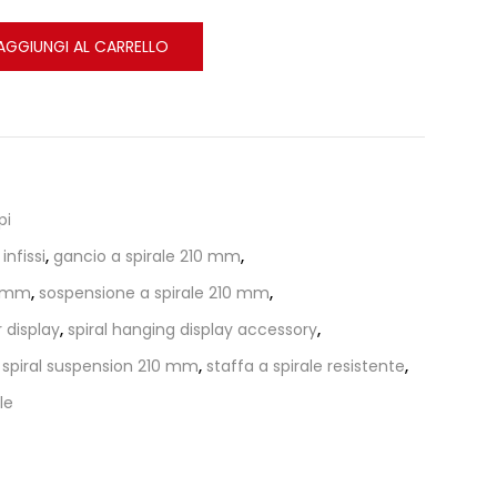
AGGIUNGI AL CARRELLO
pi
infissi
,
gancio a spirale 210 mm
,
0 mm
,
sospensione a spirale 210 mm
,
 display
,
spiral hanging display accessory
,
,
spiral suspension 210 mm
,
staffa a spirale resistente
,
le