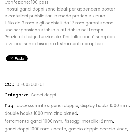
Confezione: 100 pezzi
I nostri ganci doppi sono ideali per appendere poster
e cartelloni pubblicitari in modo pratico e sicuro.
Il filo da 2 mm e gli occhielli da 17 mm garantiscono
una sospensione stabile e affidabile nel tempo.
Grazie al design funzionale, l’installazione è semplice
e veloce senza bisogno di strumenti complessi.
COD:
01-003001-01
Categoria:
Ganci doppi
Tag:
accessori infissi ganci doppio
,
display hooks 1000 mm
,
double hooks 1000 mm zinc plated
,
ferramenta ganci 1000 mm
,
fissaggi metallici 2 mm
,
ganci doppi 1000 mm zincato
,
gancio doppio acciaio zinco
,