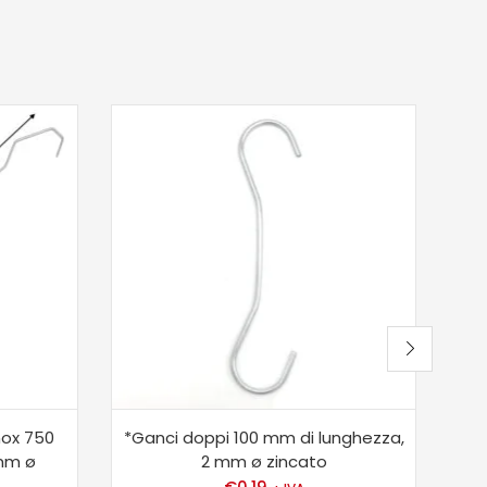
nox 750
*Ganci doppi 100 mm di lunghezza,
*
 mm ø
2 mm ø zincato