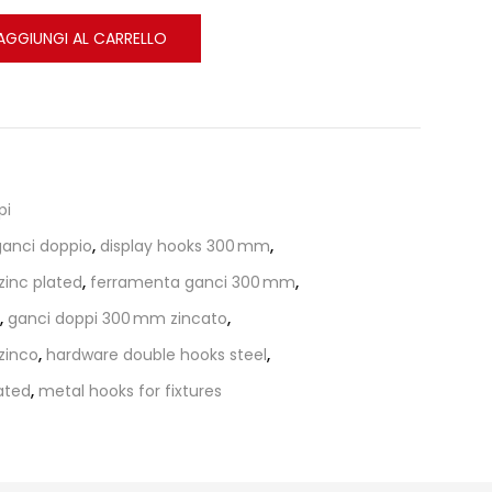
AGGIUNGI AL CARRELLO
pi
 ganci doppio
,
display hooks 300 mm
,
inc plated
,
ferramenta ganci 300 mm
,
,
ganci doppi 300 mm zincato
,
zinco
,
hardware double hooks steel
,
lated
,
metal hooks for fixtures