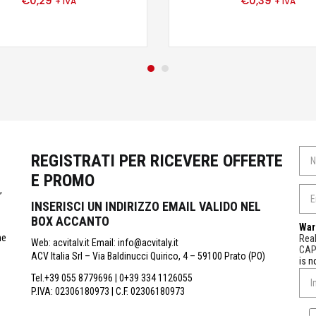
€
0,29
€
0,39
+ IVA
+ IVA
REGISTRATI PER RICEVERE OFFERTE
E PROMO
,
INSERISCI UN INDIRIZZO EMAIL VALIDO NEL
BOX ACCANTO
War
ne
Real
Web: acvitalv.it Email: info@acvitaly.it
CA
ACV Italia Srl – Via Baldinucci Quirico, 4 – 59100 Prato (PO)
is n
Tel.+39 055 8779696 | 0+39 334 1126055
P.IVA: 02306180973 | C.F. 02306180973