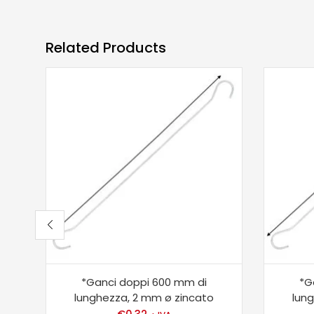
Related Products
*Ganci doppi 600 mm di
*G
lunghezza, 2 mm ø zincato
lun