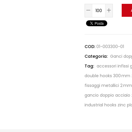
COD:
01-003300-01
Categoria:
Ganci dop
Tag:
accessori infissi
double hooks 300 mm z
fissaggi metallici 2 mm
gancio doppio acciaio 
industrial hooks zinc p