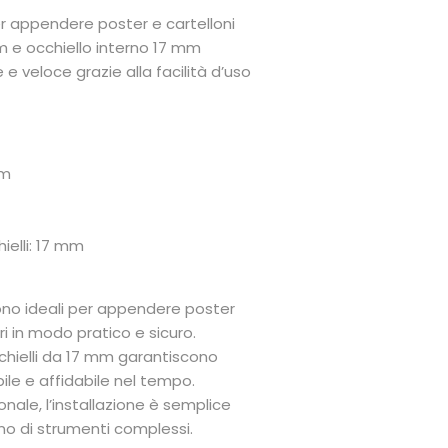
er appendere poster e cartelloni
m e occhiello interno 17 mm
 e veloce grazie alla facilità d’uso
mm
ielli: 17 mm
sono ideali per appendere poster
ri in modo pratico e sicuro.
occhielli da 17 mm garantiscono
le e affidabile nel tempo.
onale, l’installazione è semplice
no di strumenti complessi.