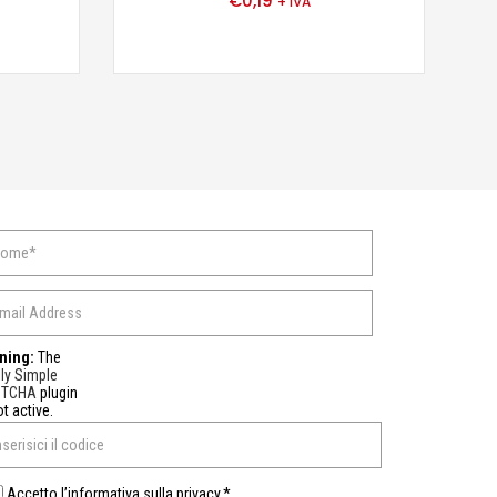
€
0,19
+ IVA
ning:
The
ly Simple
PTCHA
plugin
ot active.
Accetto l’informativa sulla privacy.*