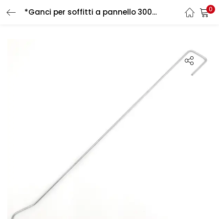
0
*Ganci per soffitti a pannello 300 mm
LOGIN
REGISTER
Enter your username and password to login.
Remember me
Login
Lost password?