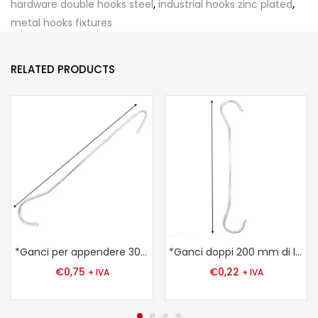
hardware double hooks steel
,
industrial hooks zinc plated
,
metal hooks fixtures
RELATED PRODUCTS
*Ganci per appendere 300 mm
*Ganci doppi 200 mm di lunghezza, 2 mm ø zincato
€
0,75
€
0,22
+ IVA
+ IVA