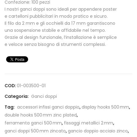
Confezione: 100 pezzi
I nostri ganci doppi sono ideali per appendere poster
e cartelloni pubblicitari in modo pratico e sicuro.
Il filo da 2 mm e gli occhielli da 17 mm garantiscono
una sospensione stabile e affidabile nel tempo.
Grazie al design funzionale, l’installazione è semplice
e veloce senza bisogno di strumenti complessi.
COD:
01-003500-01
Categoria:
Ganci doppi
Tag:
accessori infissi ganci doppio
,
display hooks 500 mm
,
double hooks 500 mm zinc plated
,
ferramenta ganci 500 mm
,
fissaggi metallici 2 mm
,
ganci doppi 500 mm zincato
,
gancio doppio acciaio zinco
,