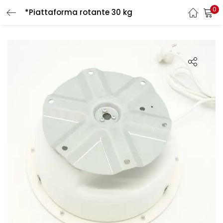
0
*Piattaforma rotante 30 kg
LOGIN
REGISTER
Enter your username and password to login.
Remember me
Login
Lost password?