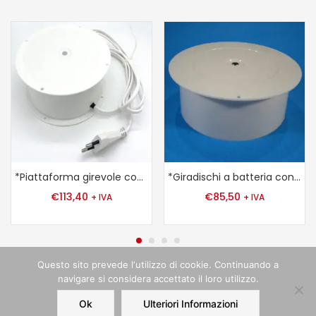
*Piattaforma girevole con capacità di carico di 5 kg
*Giradischi a batteria con capacità di carico di 4 kg
€
113,40
€
85,50
+ IVA
+ IVA
Questo sito prevede l‘utilizzo di cookie. Continuando a
navigare si considera accettato il loro utilizzo.
Ok
Ulteriori Informazioni