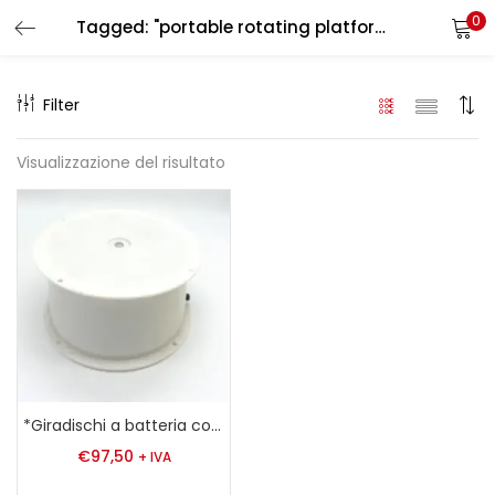
0
Tagged: "portable rotating platform"
LOGIN
REGISTER
Filter
Enter your username and password to login.
Visualizzazione del risultato
Remember me
Login
Lost password?
*Giradischi a batteria con capacità di carico di 4 kg
€
97,50
+ IVA