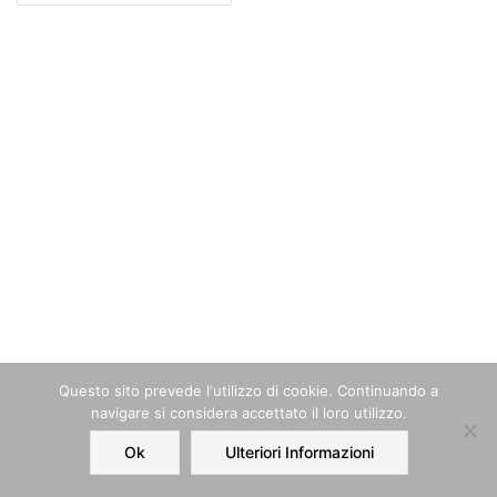
Questo sito prevede l‘utilizzo di cookie. Continuando a
navigare si considera accettato il loro utilizzo.
Ok
Ulteriori Informazioni
Home
Order
Account