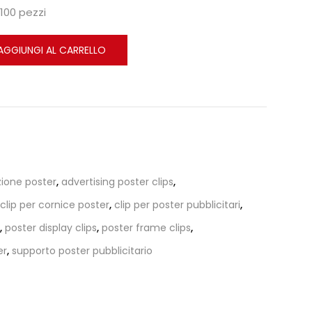
100 pezzi
AGGIUNGI AL CARRELLO
zione poster
,
advertising poster clips
,
clip per cornice poster
,
clip per poster pubblicitari
,
,
poster display clips
,
poster frame clips
,
er
,
supporto poster pubblicitario