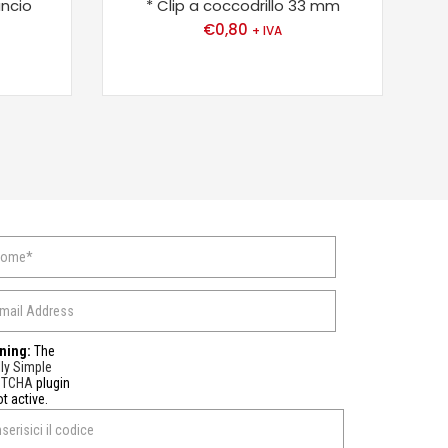
ancio
* Clip a coccodrillo 33 mm
€
0,80
+ IVA
ning:
The
ly Simple
PTCHA
plugin
ot active.