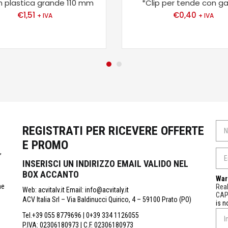
in plastica grande 110 mm
*Clip per tende con g
€
1,51
€
0,40
+ IVA
+ IVA
REGISTRATI PER RICEVERE OFFERTE
E PROMO
,
INSERISCI UN INDIRIZZO EMAIL VALIDO NEL
BOX ACCANTO
War
ne
Real
Web: acvitalv.it Email: info@acvitaly.it
CA
ACV Italia Srl – Via Baldinucci Quirico, 4 – 59100 Prato (PO)
is n
Tel.+39 055 8779696 | 0+39 334 1126055
P.IVA: 02306180973 | C.F. 02306180973