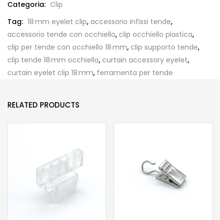
Categoria:
Clip
Tag:
18 mm eyelet clip
,
accessorio infissi tende
,
accessorio tende con occhiello
,
clip occhiello plastica
,
clip per tende con occhiello 18 mm
,
clip supporto tende
,
clip tende 18 mm occhiello
,
curtain accessory eyelet
,
curtain eyelet clip 18 mm
,
ferramenta per tende
RELATED PRODUCTS