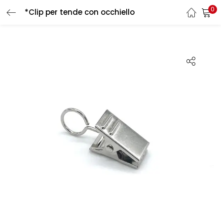
0
*Clip per tende con occhiello
LOGIN
REGISTER
Enter your username and password to login.
Remember me
Login
Lost password?