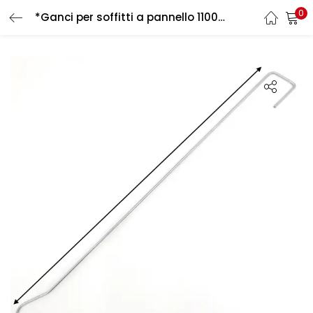
0
*Ganci per soffitti a pannello 1100 mm
LOGIN
REGISTER
Enter your username and password to login.
Remember me
Login
Lost password?