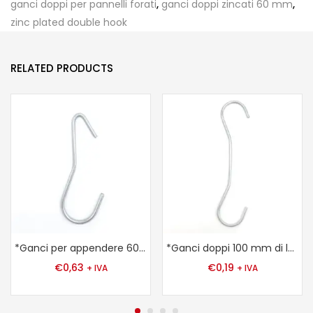
ganci doppi per pannelli forati
,
ganci doppi zincati 60 mm
,
zinc plated double hook
RELATED PRODUCTS
*Ganci per appendere 60 mm
*Ganci doppi 100 mm di lunghezza, 2 mm ø zincato
€
0,63
€
0,19
+ IVA
+ IVA