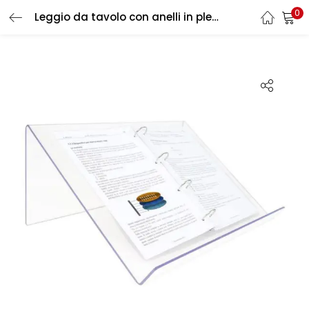
0
Leggio da tavolo con anelli in plexiglass
LOGIN
REGISTER
Enter your username and password to login.
Remember me
Login
Lost password?