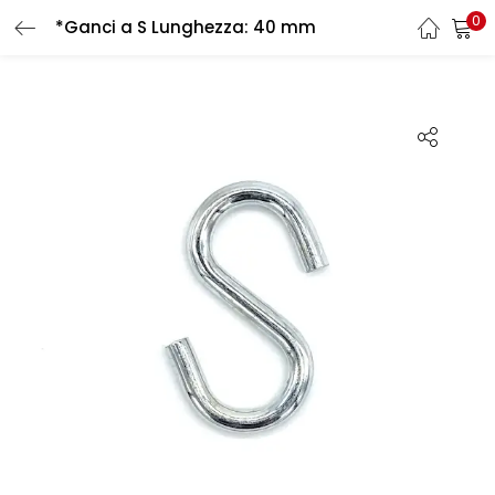
0
*Ganci a S Lunghezza: 40 mm
LOGIN
REGISTER
Enter your username and password to login.
Remember me
Login
Lost password?