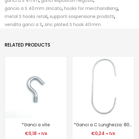
ganci a S 4 mm
,
ganci espositori negozio
,
gancio a S 40 mm zincato
,
hooks for merchandising
,
metal S hooks retail
,
supporti sospensione prodotti
,
vendita ganci a S
,
zinc plated S hook 40 mm
RELATED PRODUCTS
*Ganci a vite
*Ganci a C Lunghezza: 80 mm
€
0,18
€
0,24
+ IVA
+ IVA