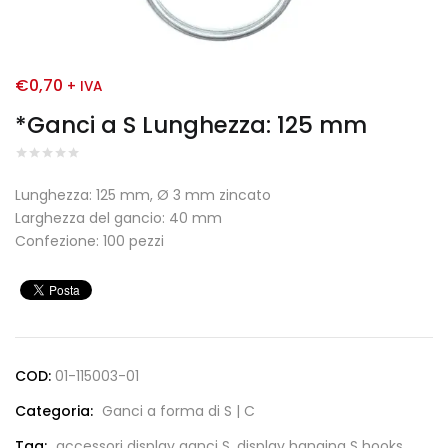
€
0,70
+ IVA
*Ganci a S Lunghezza: 125 mm
Lunghezza: 125 mm, Ø 3 mm zincato
Larghezza del gancio: 40 mm
Confezione: 100 pezzi
COD:
01-115003-01
Categoria:
Ganci a forma di S | C
Tag:
accessori display ganci S
,
display hanging S hooks
,