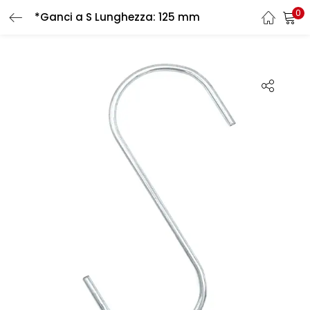
0
*Ganci a S Lunghezza: 125 mm
LOGIN
REGISTER
Enter your username and password to login.
Remember me
Login
Lost password?