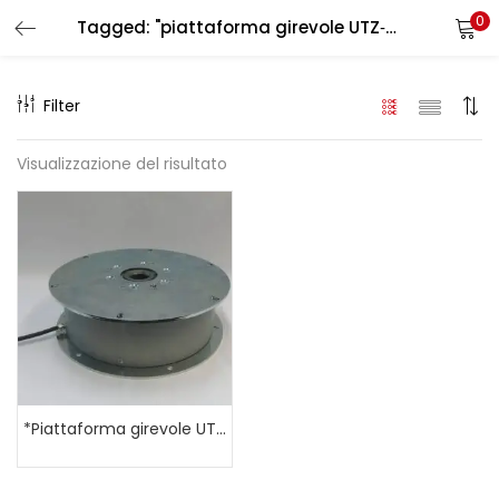
0
Tagged: "piattaforma girevole UTZ‑5000"
LOGIN
REGISTER
Filter
Enter your username and password to login.
Visualizzazione del risultato
Remember me
Login
Lost password?
*Piattaforma girevole UTZ 5000 (con anello di scorrimento)