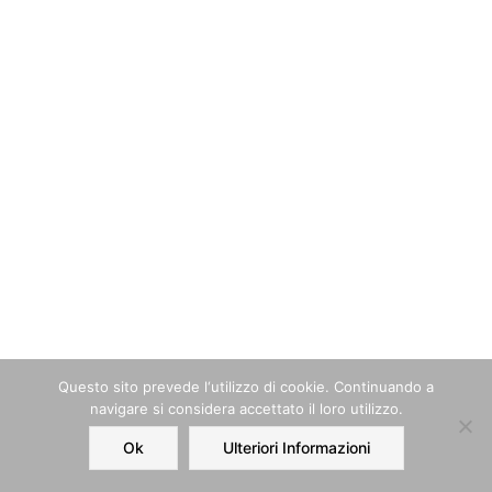
Questo sito prevede l‘utilizzo di cookie. Continuando a
navigare si considera accettato il loro utilizzo.
Ok
Ulteriori Informazioni
Home
Order
Account