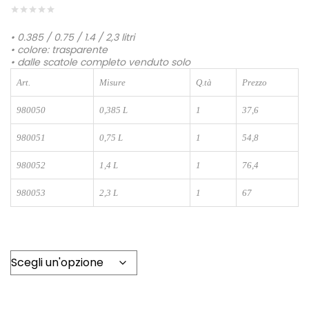
• 0.385 / 0.75 / 1.4 / 2,3 litri
• colore: trasparente
• dalle scatole completo venduto solo
Art.
80
Misure
Q.tà
Prezzo
980050
0,385 L
1
37,6
980051
0,75 L
1
54,8
980052
1,4 L
1
76,4
980053
2,3 L
1
67