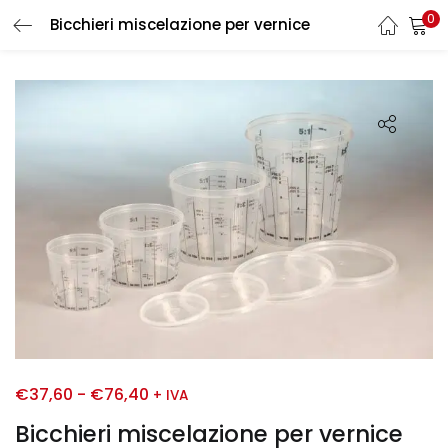
0
Bicchieri miscelazione per vernice
LOGIN
REGISTER
Enter your username and password to login.
Remember me
Login
Lost password?
€
37,60
-
€
76,40
+ IVA
Bicchieri miscelazione per vernice