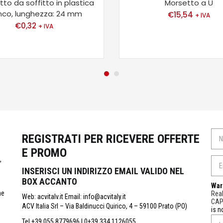
to da soffitto in plastica
Morsetto a U
nco, lunghezza: 24 mm
€
15,54
+ IVA
€
0,32
+ IVA
REGISTRATI PER RICEVERE OFFERTE
E PROMO
,
INSERISCI UN INDIRIZZO EMAIL VALIDO NEL
BOX ACCANTO
War
ne
Real
Web: acvitalv.it Email: info@acvitaly.it
CA
ACV Italia Srl – Via Baldinucci Quirico, 4 – 59100 Prato (PO)
is n
Tel.+39 055 8779696 | 0+39 334 1126055