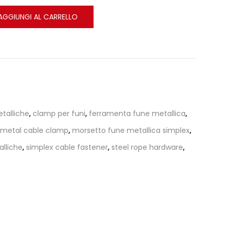
AGGIUNGI AL CARRELLO
etalliche
,
clamp per funi
,
ferramenta fune metallica
,
metal cable clamp
,
morsetto fune metallica simplex
,
alliche
,
simplex cable fastener
,
steel rope hardware
,