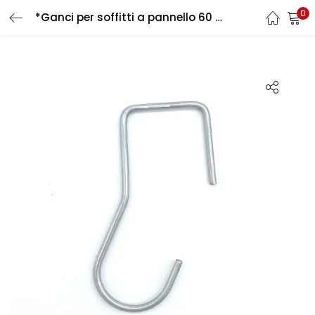
0
*Ganci per soffitti a pannello 60 mm
LOGIN
REGISTER
Enter your username and password to login.
Remember me
Login
Lost password?