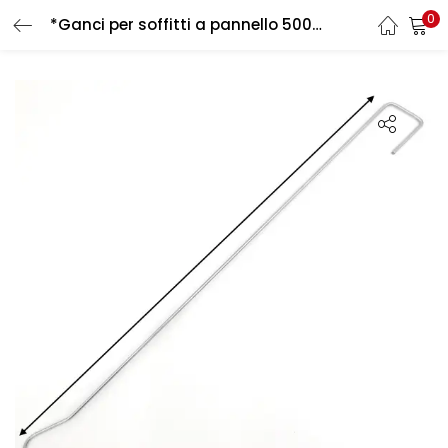
0
*Ganci per soffitti a pannello 500 mm
LOGIN
REGISTER
Enter your username and password to login.
Remember me
Login
Lost password?