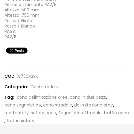
Pellicola stampata RA2/B
Altezza: 500 mm
Altezza: 750 mm
Rosso / Giallo
Rosso / Bianco
RA1/A
RA2/B
COD:
3L730RSSK
Categoria:
Coni stradale
Tag:
cono delimitazione aree
,
cono in due pezzi
,
cono segnaletico
,
cono stradale
,
delimitazione aree
,
road safety
,
safety cone
,
Segnaletica Stradale
,
traffic cone
,
traffic safety