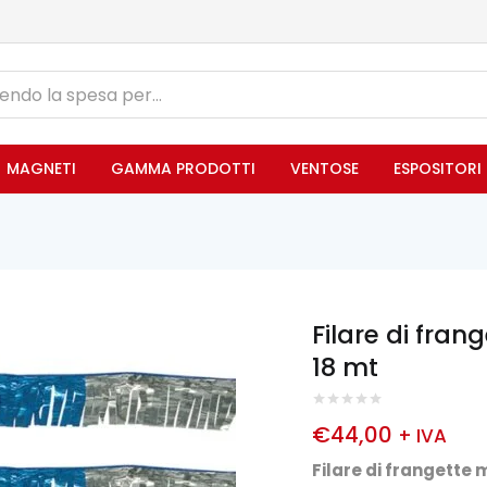
MAGNETI
GAMMA PRODOTTI
VENTOSE
ESPOSITORI
Filare di fra
18 mt
€
44,00
+ IVA
Filare di frangette 