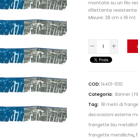
montate su un filo re
riflettente resistente
Misure: 28 cm x 18 mt
COD:
14401-1010
Categoria:
Banner | Fi
Tag:
18 metri di frang
decorazioni esterne me
frangette blu metallic
frangette metalliche
,
f