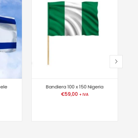
aele
Bandiera 100 x 150 Nigeria
€
59,00
+ IVA