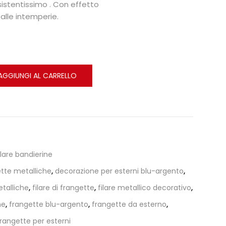
sistentissimo . Con effetto
 alle intemperie.
AGGIUNGI AL CARRELLO
llare bandierine
ette metalliche
,
decorazione per esterni blu-argento
,
talliche
,
filare di frangette
,
filare metallico decorativo
,
he
,
frangette blu-argento
,
frangette da esterno
,
rangette per esterni