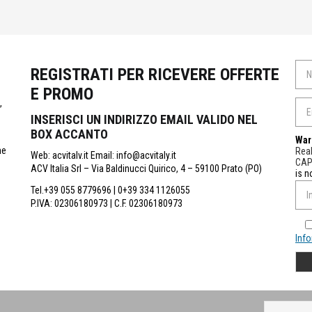
REGISTRATI PER RICEVERE OFFERTE
E PROMO
,
INSERISCI UN INDIRIZZO EMAIL VALIDO NEL
BOX ACCANTO
War
ne
Real
Web: acvitalv.it Email: info@acvitaly.it
CA
ACV Italia Srl – Via Baldinucci Quirico, 4 – 59100 Prato (PO)
is n
Tel.+39 055 8779696 | 0+39 334 1126055
P.IVA: 02306180973 | C.F. 02306180973
Info