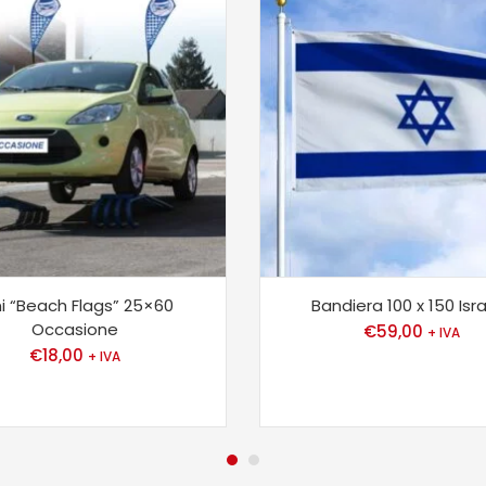
ni “Beach Flags” 25×60
Bandiera 100 x 150 Isr
Occasione
€
59,00
+ IVA
€
18,00
+ IVA