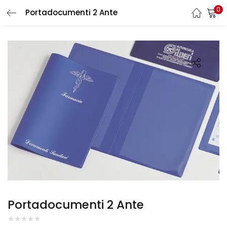
0
Portadocumenti 2 Ante
LOGIN
REGISTER
Enter your username and password to login.
Remember me
Login
Lost password?
Portadocumenti 2 Ante