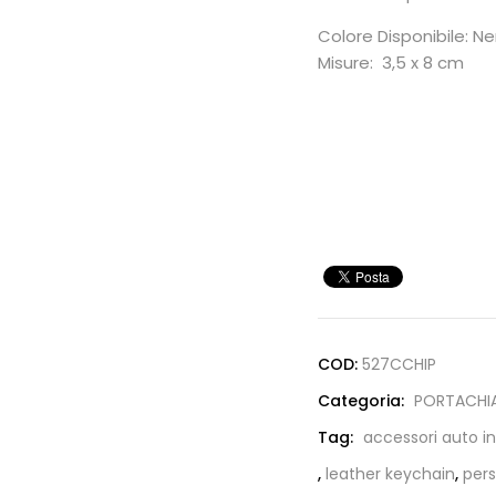
Colore Disponibile: N
Misure:
3,5 x 8 cm
COD:
527CCHIP
Categoria:
PORTACHIA
Tag:
accessori auto i
,
leather keychain
,
pers