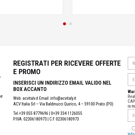
REGISTRATI PER RICEVERE OFFERTE
E PROMO
,
INSERISCI UN INDIRIZZO EMAIL VALIDO NEL
BOX ACCANTO
War
ne
Real
Web: acvitalv.it Email: info@acvitaly.it
CA
ACV Italia Srl – Via Baldinucci Quirico, 4 – 59100 Prato (PO)
is n
Tel.+39 055 8779696 | 0+39 334 1126055
P.IVA: 02306180973 | C.F. 02306180973
Info