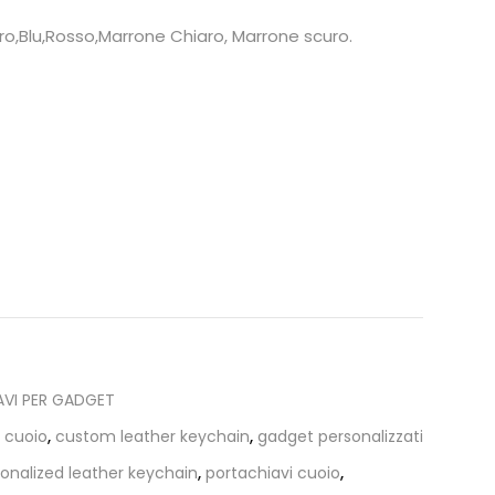
ero,Blu,Rosso,Marrone Chiaro, Marrone scuro.
VI PER GADGET
n cuoio
,
custom leather keychain
,
gadget personalizzati
onalized leather keychain
,
portachiavi cuoio
,