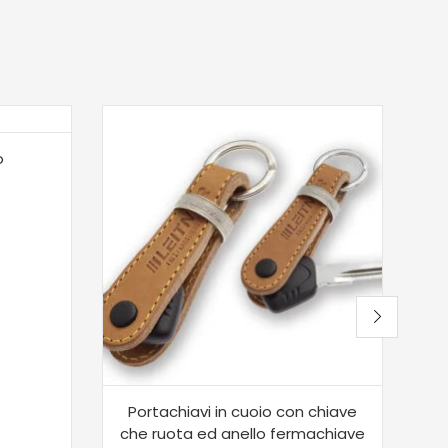
o
Portachiavi in cuoio con chiave
Po
che ruota ed anello fermachiave