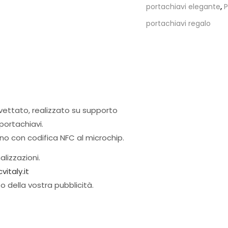
portachiavi elegante
,
P
portachiavi regalo
evettato, realizzato su supporto
 portachiavi.
fono con codifica NFC al microchip.
alizzazioni.
italy.it
to della vostra pubblicità.