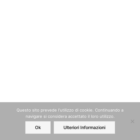
Questo sito prevede l‘utilizzo di cookie. Continuando a
navigare si considera accettato il loro utilizzo.
Ok
Ulteriori Informazioni
Home
Order
Account