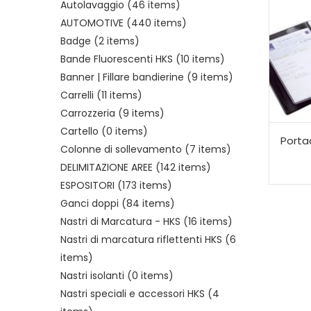
Autolavaggio
(46 items)
AUTOMOTIVE
(440 items)
Badge
(2 items)
Bande Fluorescenti HKS
(10 items)
Banner | Fillare bandierine
(9 items)
Carrelli
(11 items)
Carrozzeria
(9 items)
Cartello
(0 items)
Port
Colonne di sollevamento
(7 items)
DELIMITAZIONE AREE
(142 items)
ESPOSITORI
(173 items)
Ganci doppi
(84 items)
Nastri di Marcatura - HKS
(16 items)
Nastri di marcatura riflettenti HKS
(6
items)
Nastri isolanti
(0 items)
Nastri speciali e accessori HKS
(4