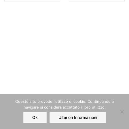
Questo sito prevede l‘utilizzo di cookie. Continuando a
navigare si considera accettato il loro utilizzo.
Ok
Ulteriori Informazioni
Home
Order
Account