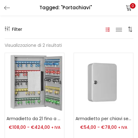
0
Tagged: "Portachiavi"
LOGIN
REGISTER
Filter
Enter your username and password to login.
Visualizzazione di 2 risultati
Remember me
Login
Lost password?
Armadietto da 21 fino a 300 portachiavi Serie S
Armadietto per chiavi serie SK
€
108,00
-
€
424,00
€
54,00
-
€
78,00
+ IVA
+ IVA