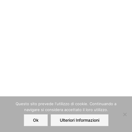
Questo sito prevede l‘utilizzo di cookie. Continuando a
navigare si considera accettato il loro utilizzo.
Ok
Ulteriori Informazioni
Home
Order
Account