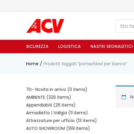
SICUREZZA
LOGISTICA
NASTRI SEGNALETICI
Home
Prodotti taggati “portachiavi per banco”
7D- Novita in arrivo
(0 items)
No
AMBIENTE
(326 items)
Appendiabiti
(26 items)
Armadietto | Valigia
(11 items)
Attrezzature per ufficio
(13 items)
AUTO SHOWROOM
(169 items)