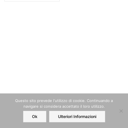
Questo sito prevede l‘utilizzo di cookie. Continuando a
navigare si considera accettato il loro utilizzo.
Ok
Ulteriori Informazioni
Home
Order
Account