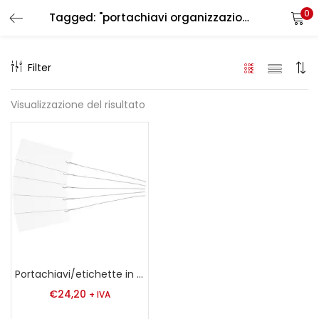
0
Tagged: "portachiavi organizzazione chiavi"
LOGIN
REGISTER
Filter
Enter your username and password to login.
Visualizzazione del risultato
Remember me
Login
Lost password?
Portachiavi/etichette in PVC rigido
€
24,20
+ IVA