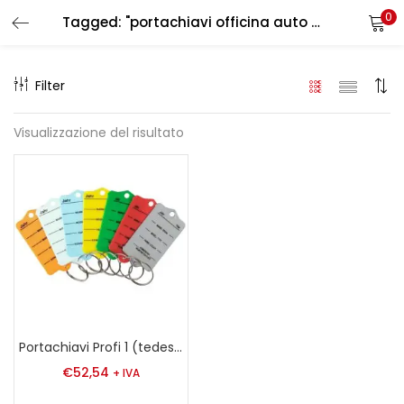
0
Tagged: "portachiavi officina auto internazionale"
LOGIN
REGISTER
Filter
Enter your username and password to login.
Visualizzazione del risultato
Remember me
Login
Lost password?
Portachiavi Profi 1 (tedesco, inglese, francese, olandese)
€
52,54
+ IVA