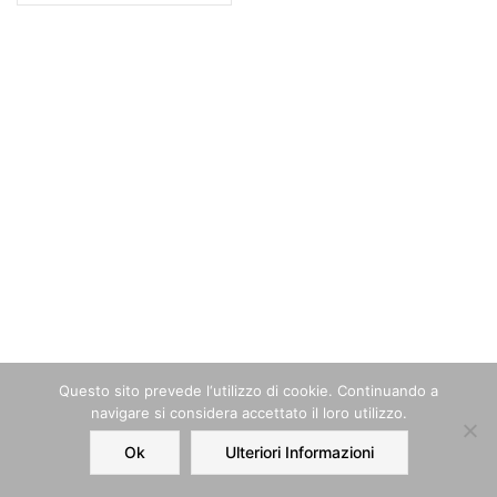
Questo sito prevede l‘utilizzo di cookie. Continuando a
navigare si considera accettato il loro utilizzo.
Ok
Ulteriori Informazioni
Home
Order
Account