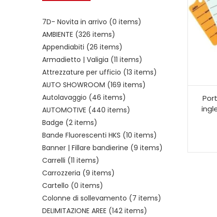
7D- Novita in arrivo
(0 items)
AMBIENTE
(326 items)
Appendiabiti
(26 items)
Armadietto | Valigia
(11 items)
Attrezzature per ufficio
(13 items)
AUTO SHOWROOM
(169 items)
Autolavaggio
(46 items)
Port
ingl
AUTOMOTIVE
(440 items)
Badge
(2 items)
Bande Fluorescenti HKS
(10 items)
Banner | Fillare bandierine
(9 items)
Carrelli
(11 items)
Carrozzeria
(9 items)
Cartello
(0 items)
Colonne di sollevamento
(7 items)
DELIMITAZIONE AREE
(142 items)