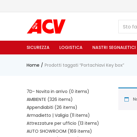
SICUREZZA
LOGISTICA
NASTRI SEGNALETICI
Home
Prodotti taggati “Portachiavi Key box”
7D- Novita in arrivo
(0 items)
No
AMBIENTE
(326 items)
Appendiabiti
(26 items)
Armadietto | Valigia
(11 items)
Attrezzature per ufficio
(13 items)
AUTO SHOWROOM
(169 items)