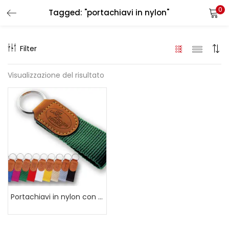
0
Tagged: "portachiavi in nylon"
LOGIN
REGISTER
Filter
Enter your username and password to login.
Visualizzazione del risultato
Remember me
Login
Lost password?
Portachiavi in nylon con riporto in cuoio