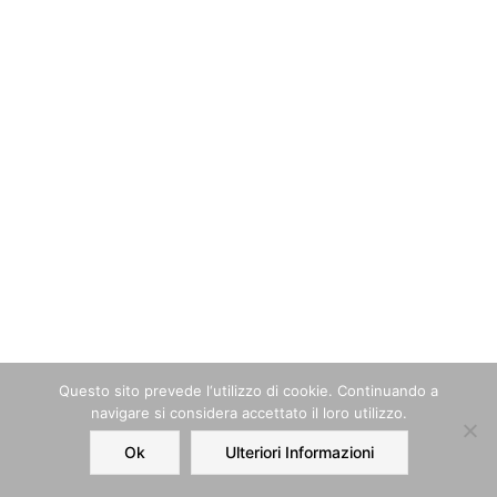
Questo sito prevede l‘utilizzo di cookie. Continuando a
navigare si considera accettato il loro utilizzo.
Ok
Ulteriori Informazioni
Home
Order
Account