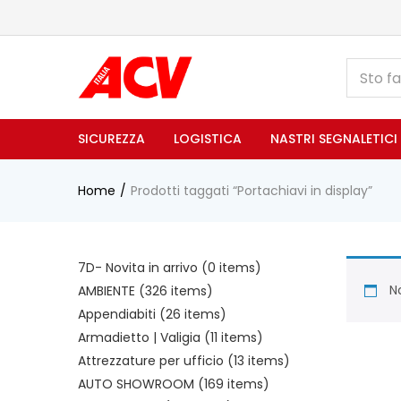
SICUREZZA
LOGISTICA
NASTRI SEGNALETICI
Home
Prodotti taggati “Portachiavi in display”
7D- Novita in arrivo
(0 items)
No
AMBIENTE
(326 items)
Appendiabiti
(26 items)
Armadietto | Valigia
(11 items)
Attrezzature per ufficio
(13 items)
AUTO SHOWROOM
(169 items)