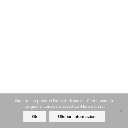
Questo sito prevede l‘utilizzo di cookie. Continuando a
navigare si considera accettato il loro utilizzo.
Ok
Ulteriori Informazioni
Home
Order
Account