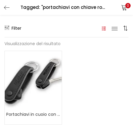
0
Tagged: "portachiavi con chiave rotante"
LOGIN
REGISTER
Filter
Enter your username and password to login.
Visualizzazione del risultato
Remember me
Login
Lost password?
Portachiavi in cuoio con chiave che ruota