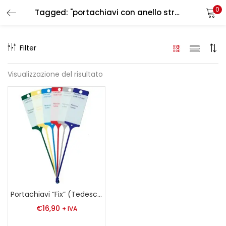
0
Tagged: "portachiavi con anello stretto"
LOGIN
REGISTER
Filter
Enter your username and password to login.
Visualizzazione del risultato
Remember me
Login
Lost password?
Portachiavi “Fix” (Tedesco/Inglese)
€
16,90
+ IVA