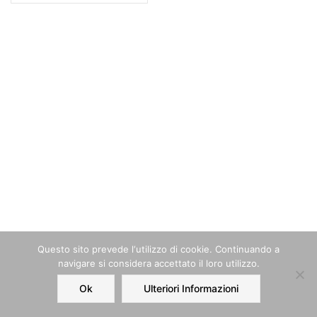
Questo sito prevede l‘utilizzo di cookie. Continuando a
navigare si considera accettato il loro utilizzo.
Ok
Ulteriori Informazioni
Home
Order
Account