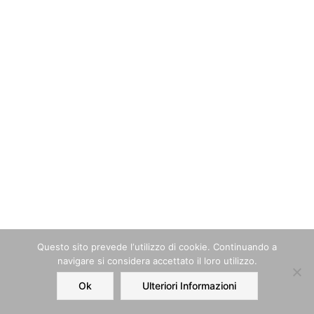
Questo sito prevede l‘utilizzo di cookie. Continuando a
navigare si considera accettato il loro utilizzo.
Ok
Ulteriori Informazioni
Home
Order
Account