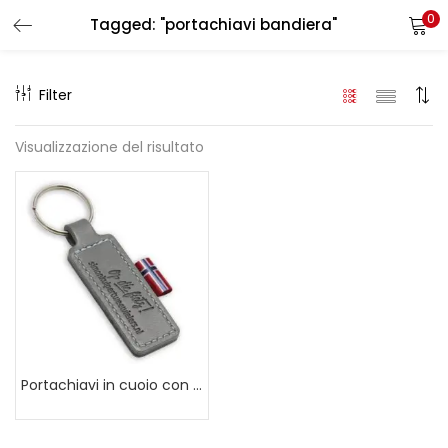
0
Tagged: "portachiavi bandiera"
LOGIN
REGISTER
Filter
Enter your username and password to login.
Visualizzazione del risultato
Remember me
Login
Lost password?
Portachiavi in cuoio con bandierina in raso personalizzabile